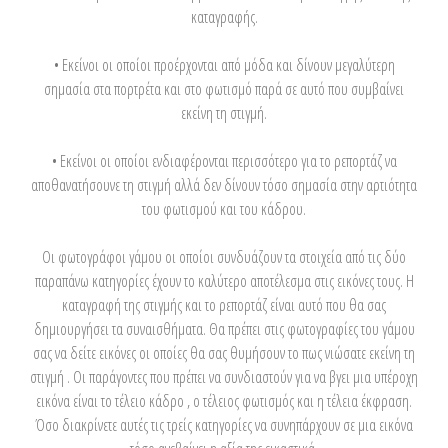
καταγραφής.
• Εκείνοι οι οποίοι προέρχονται από μόδα και δίνουν μεγαλύτερη
σημασία στα πορτρέτα και στο φωτισμό παρά σε αυτό που συμβαίνει
εκείνη τη στιγμή.
• Εκείνοι οι οποίοι ενδιαφέρονται περισσότερο για το ρεπορτάζ να
αποθανατήσουνε τη στιγμή αλλά δεν δίνουν τόσο σημασία στην αρτιότητα
του φωτισμού και του κάδρου.
Οι φωτογράφοι γάμου οι οποίοι συνδυάζουν τα στοιχεία από τις δύο
παραπάνω κατηγορίες έχουν το καλύτερο αποτέλεσμα στις εικόνες τους. Η
καταγραφή της στιγμής και το ρεπορτάζ είναι αυτό που θα σας
δημιουργήσει τα συναισθήματα. Θα πρέπει στις φωτογραφίες του γάμου
σας να δείτε εικόνες οι οποίες θα σας θυμήσουν το πως νιώσατε εκείνη τη
στιγμή . Οι παράγοντες που πρέπει να συνδιαστούν για να βγει μια υπέροχη
εικόνα είναι το τέλειο κάδρο , ο τέλειος φωτισμός και η τέλεια έκφραση.
Όσο διακρίνετε αυτές τις τρείς κατηγορίες να συνηπάρχουν σε μια εικόνα