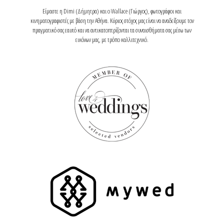
Είμαστε η Dimi (Δήμητρα) και ο Wallace (Γιώργος), φωτογράφοι και
κινηματογραφιστές με βάση την Αθήνα. Κύριος στόχος μας είναι να αναδείξουμε τον
πραγματικό σας εαυτό και να αντικατοπτρίζονται τα συναισθήματα σας μέσω των
εικόνων μας, με τρόπο καλλιτεχνικό.